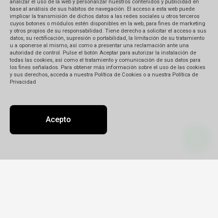
analizar el uso de la web y personalizar nuestros contenidos y publicidad en
base al análisis de sus hábitos de navegación. El acceso a esta web puede
implicar la transmisión de dichos datos a las redes sociales u otros terceros
cuyos botones o módulos estén disponibles en la web, para fines de marketing
Podés hacerlos personalmente en el
y otros propios de su responsabilidad. Tiene derecho a solicitar el acceso a sus
banco, por cajero automático o desde
datos, su rectificación, supresión o portabilidad, la limitación de su tratamiento
tu computadora.
u a oponerse al mismo, así como a presentar una reclamación ante una
autoridad de control. Pulse el botón Aceptar para autorizar la instalación de
El tiempo de acreditación varía entre
todas las cookies, así como el tratamiento y comunicación de sus datos para
los fines señalados. Para obtener más información sobre el uso de las cookies
48 y 72 h de acuerdo al tipo de
y sus derechos, acceda a nuestra Política de Cookies o a nuestra Política de
transferencia que hagas. Si se hace
Privacidad
desde el interior del país, el tiempo
de acreditación puede ser de hasta
96 h.
Acepto
Si tenés cuenta en alguno de los
bancos mencionados abajo, usala
para la transferencia: la acreditación
es más rápida entre cuentas del
mismo banco.
Una vez que hayas realizado el
depósito o transferencia, envíale al
vendedor el cupón escaneado con tu